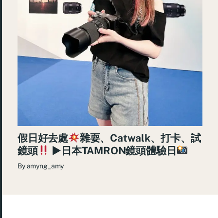
假日好去處
雜耍、Catwalk、打卡、試
鏡頭
►日本TAMRON鏡頭體驗日
By
amyng_amy