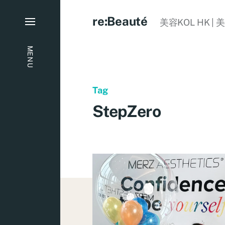
re:Beauté
美容KOL HK | 
MENU
Tag
StepZero