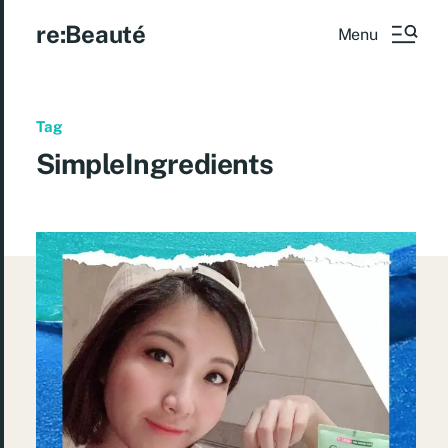
re:Beauté
Menu
Tag
SimpleIngredients