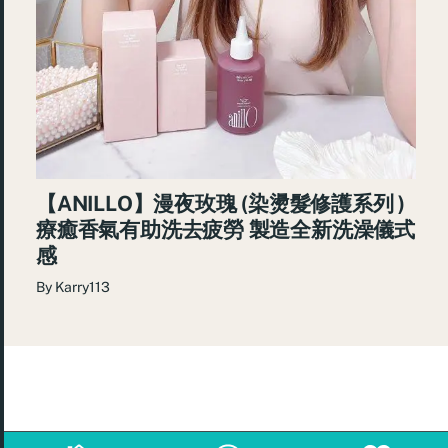
【ANILLO】漫夜玫瑰 (染燙髮修護系列 )
療癒香氣有助洗去疲勞 製造全新洗澡儀式
感
By
Karry113