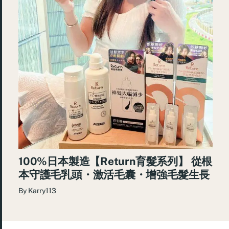
100%日本製造【Return育髮系列】 從根
本守護毛乳頭・激活毛囊・增強毛髮生長
By
Karry113