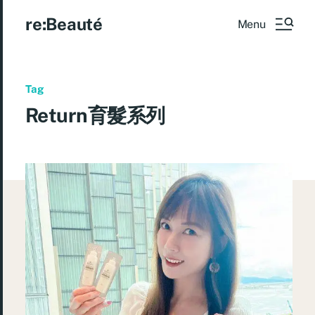
re:Beauté
Menu
Tag
Return育髮系列