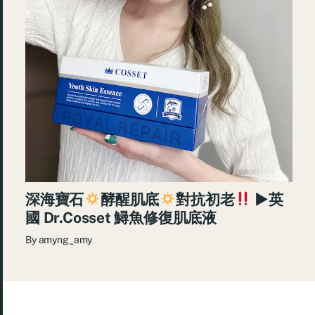
深海寶石
酵醒肌底
對抗初老
►英
國 Dr.Cosset 鱘魚修復肌底液
By
amyng_amy