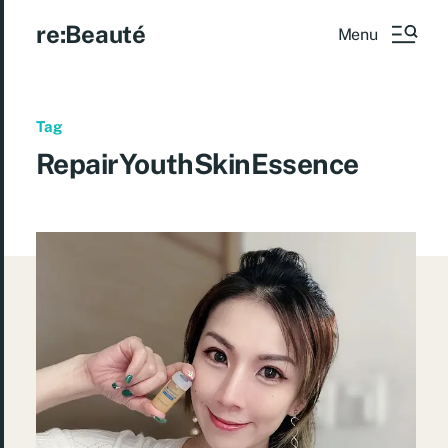
re:Beauté
Menu
Tag
RepairYouthSkinEssence