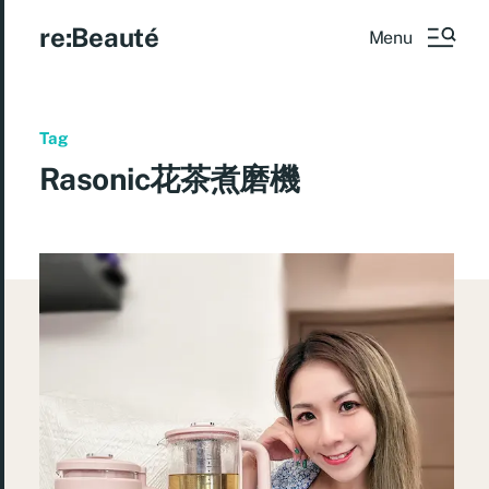
re:Beauté
Menu
Tag
Rasonic花茶煮磨機