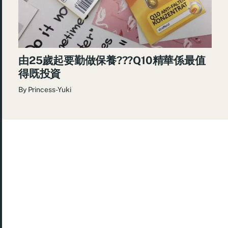
由25歲起要勤做保養???Q10精華係最值
得既投資
By
Princess-Yuki