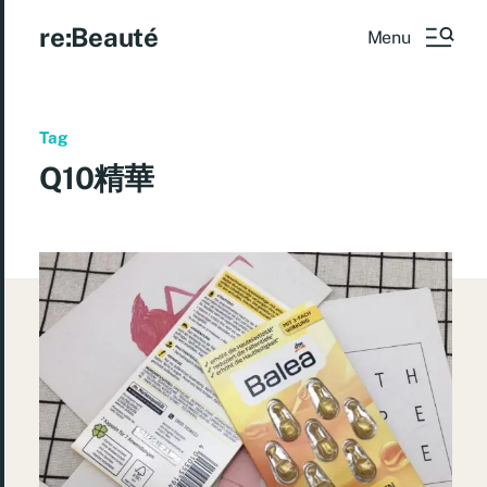
re:Beauté
Menu
Tag
Q10精華