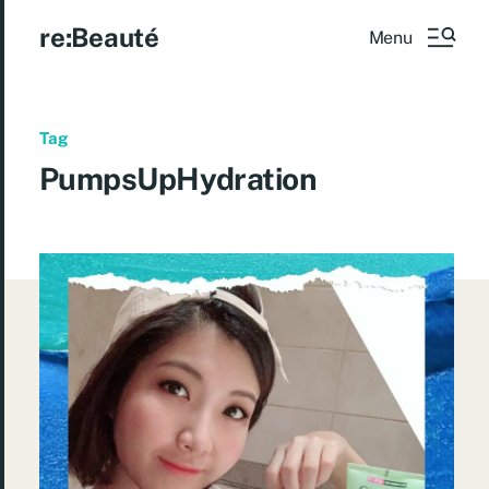
re:Beauté
Menu
Tag
PumpsUpHydration