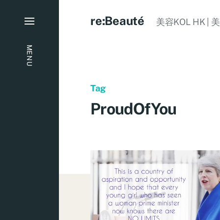
re:Beauté
美容KOL HK | 
MENU
Tag
ProudOfYou