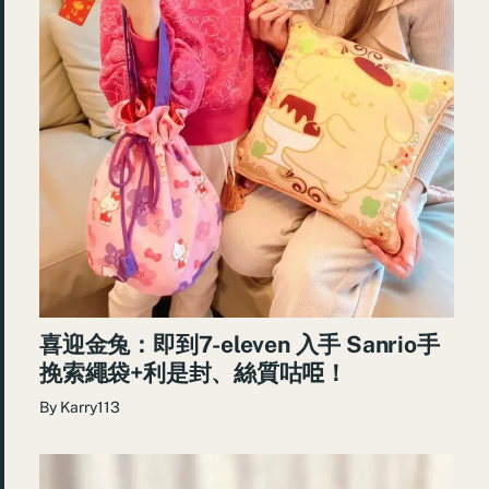
喜迎金兔：即到7-eleven 入手 Sanrio手
挽索繩袋+利是封、絲質咕𠱸！
By
Karry113