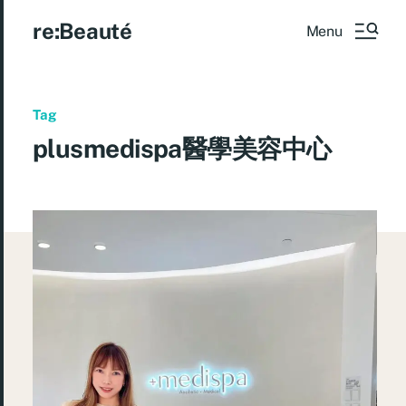
re:Beauté
Menu
Tag
plusmedispa醫學美容中心