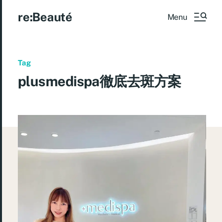
re:Beauté
Menu
Tag
plusmedispa徹底去斑方案