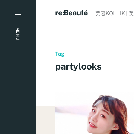
re:Beauté
美容KOL HK | 
MENU
Tag
partylooks