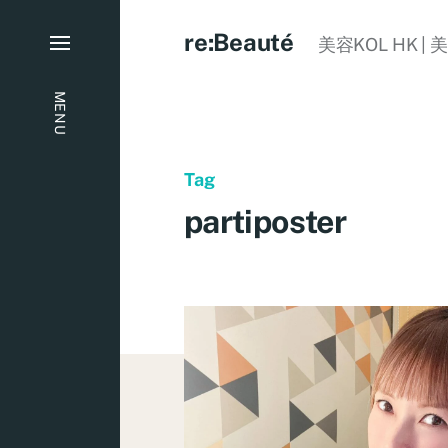
re:Beauté
美容KOL HK | 
MENU
Tag
partiposter