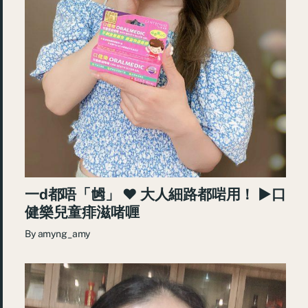
一d都唔「乸」 ♥ 大人細路都啱用！ ►口
健樂兒童痱滋啫喱
By
amyng_amy