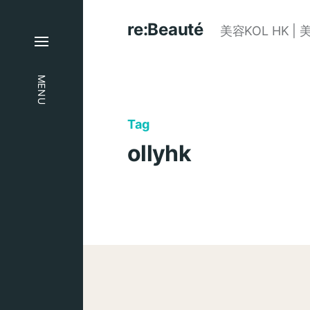
re:Beauté
美容KOL HK | 
MENU
Tag
ollyhk