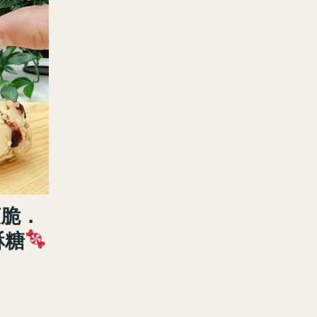
脆．
酥糖