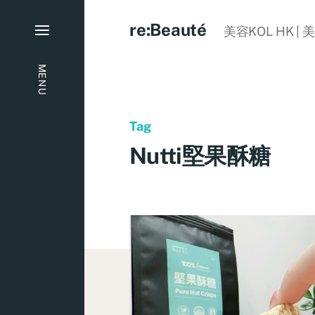
re:Beauté
美容KOL HK | 
MENU
Tag
Nutti堅果酥糖