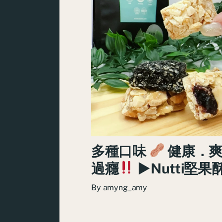
多種口味
健康．爽
過癮
►Nutti堅果
By
amyng_amy