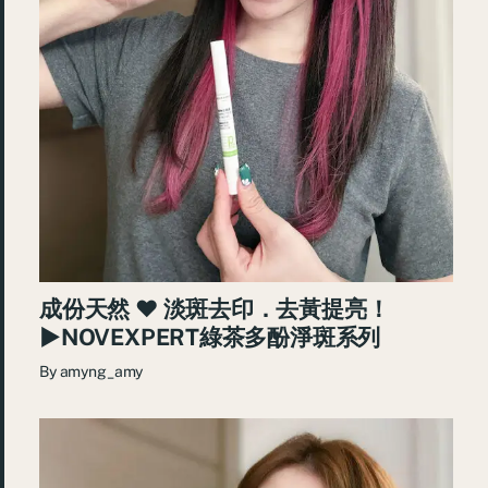
成份天然 ♥ 淡斑去印．去黃提亮！
►NOVEXPERT綠茶多酚淨斑系列
By
amyng_amy