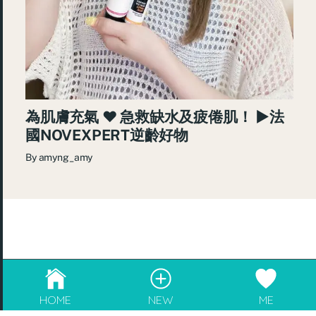
為肌膚充氣 ♥ 急救缺水及疲倦肌！ ►法
國NOVEXPERT逆齡好物
By
amyng_amy
© 2026
re:Beauté
.
成為blogger，請電郵至
info@rebeaute.hk
HOME
NEW
ME