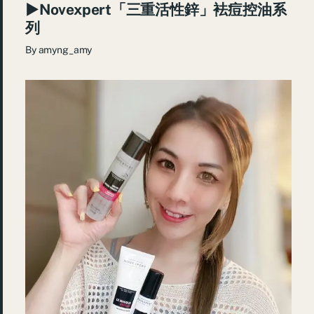
►Novexpert「三重活性鋅」袪痘控油系
列
By
amyng_amy