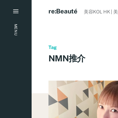
re:Beauté
美容KOL HK | 
MENU
Tag
NMN推介