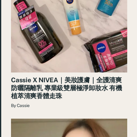
Cassie X NIVEA｜美妝護膚｜全護清爽
防曬隔離乳 專業級雙層極淨卸妝水 有機
植萃清爽香體走珠
By
Cassie