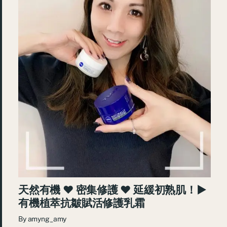
天然有機 ♥ 密集修護 ♥ 延緩初熟肌！►
有機植萃抗皺賦活修護乳霜
By
amyng_amy