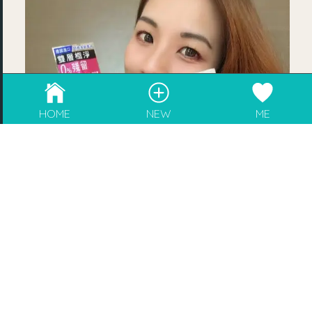
成為blogger，請電郵至
info@rebeaute.hk
HOME
NEW
ME
60秒KO全面妝容 ♥ 零殘留► NIVEA全