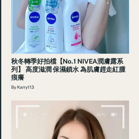
秋冬轉季好拍檔【No.1 NIVEA潤膚露系
列】 高度滋潤 保濕鎖水 為肌膚趕走紅腫
痕癢
By
Karry113