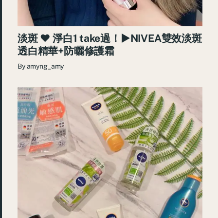
淡斑 ♥ 淨白1 take過！►NIVEA雙效淡斑
透白精華+防曬修護霜
By
amyng_amy