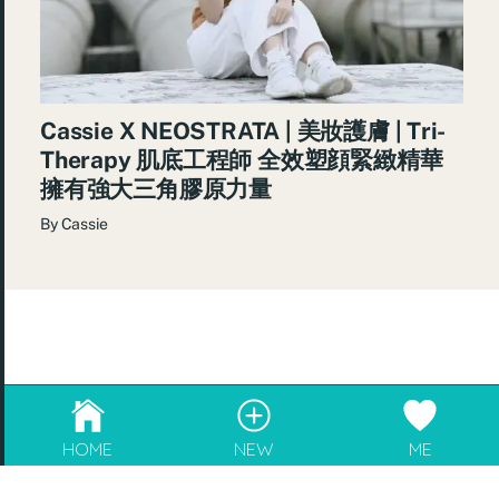
Cassie X NEOSTRATA | 美妝護膚 | Tri-
Therapy 肌底工程師 全效塑顔緊緻精華
擁有強大三角膠原力量
By
Cassie
© 2026
re:Beauté
.
成為blogger，請電郵至
info@rebeaute.hk
HOME
NEW
ME