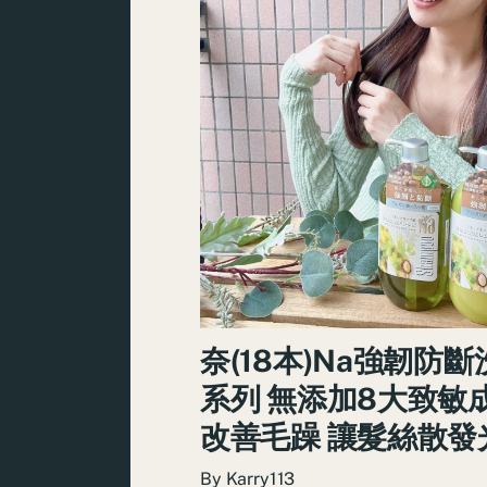
奈(18本)Na強韌防斷
系列 無添加8大致敏
改善毛躁 讓髮絲散發
By
Karry113