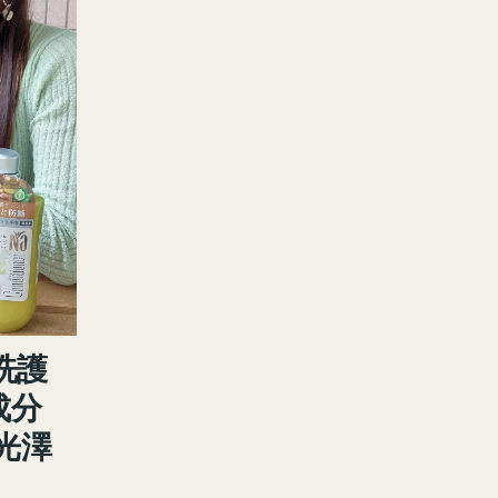
洗護
成分
光澤