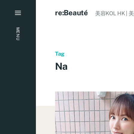
re:Beauté
美容KOL HK | 
MENU
Tag
Na