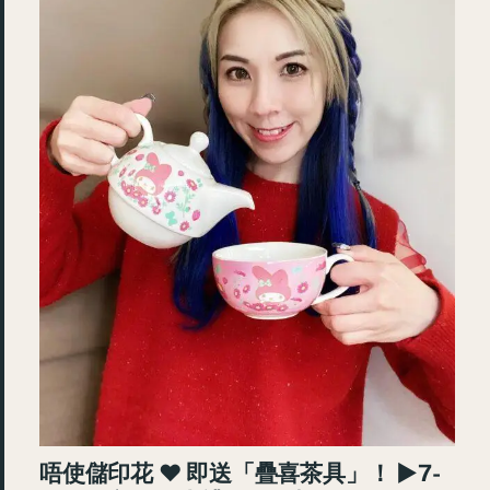
唔使儲印花 ♥ 即送「疊喜茶具」！ ►7-