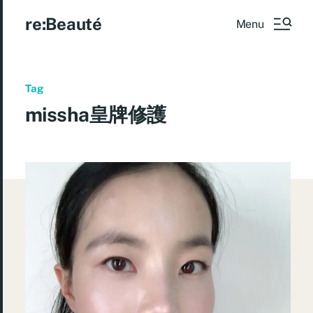
re:Beauté
Menu
Tag
missha皇牌修護