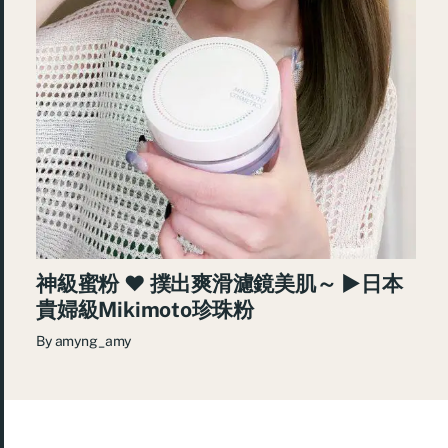
神級蜜粉 ♥ 撲出爽滑濾鏡美肌～ ►日本
貴婦級Mikimoto珍珠粉
By
amyng_amy