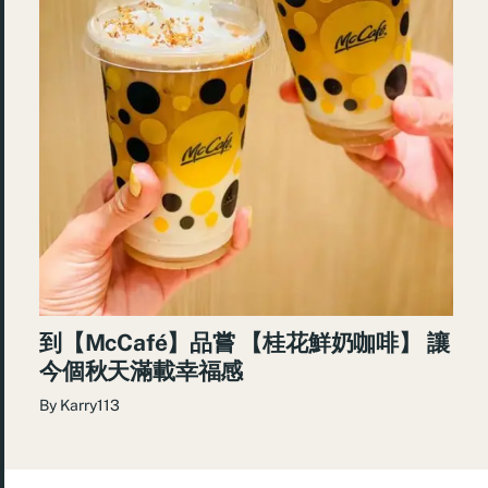
到【McCafé】品嘗 【桂花鮮奶咖啡】 讓
今個秋天滿載幸福感
By
Karry113