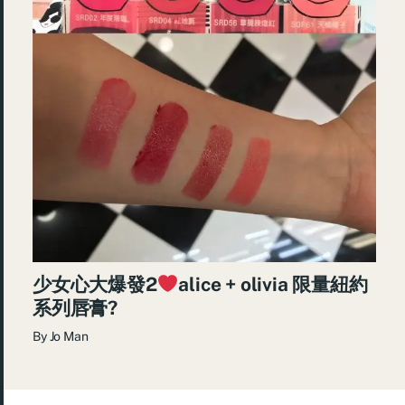
少女心大爆發2
alice + olivia 限量紐約
系列唇膏?
By
Jo Man