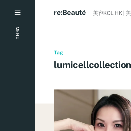
re:Beauté
美容KOL HK | 
MENU
Tag
lumicellcollectio