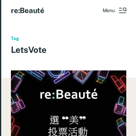
re:Beauté
Menu
Tag
LetsVote