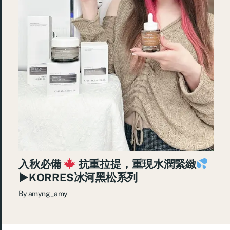
入秋必備
抗重拉提，重現水潤緊緻
►KORRES冰河黑松系列
By
amyng_amy