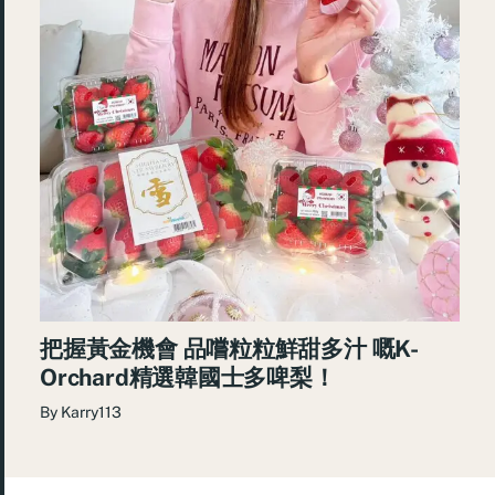
把握黃金機會 品嚐粒粒鮮甜多汁 嘅K-
Orchard精選韓國士多啤梨！
By
Karry113