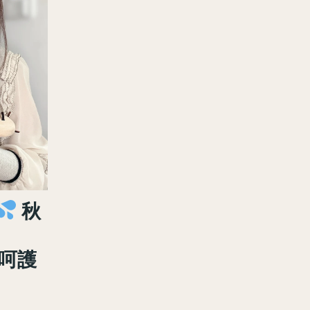
秋
敏呵護