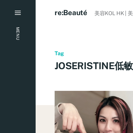
re:Beauté
美容KOL HK | 
MENU
Tag
JOSERISTIN