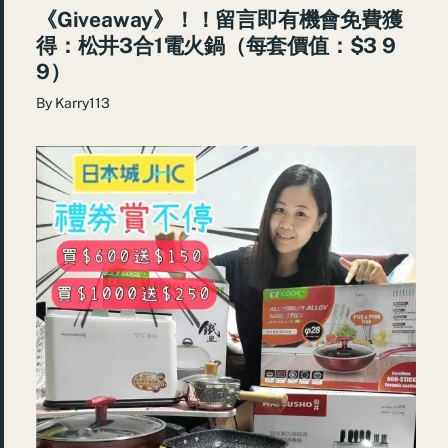
《Giveaway》！！留言即有機會免費獲
得：松井3合1電火鍋（每套價值：$3 9
9）
By
Karry113