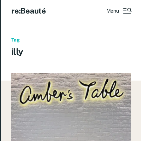
re:Beauté
Menu
Tag
illy