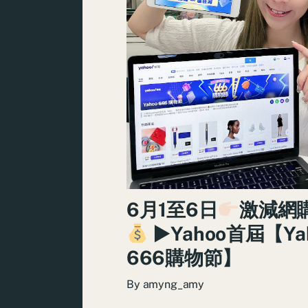
6月1至6日
激減網
►Yahoo首屆【Ya
666購物節】
By
amyng_amy