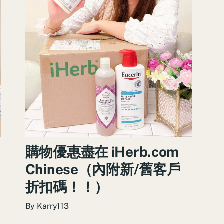
購物優惠盡在 iHerb.com
Chinese（內附新/舊客戶
折扣碼！！）
By
Karry113