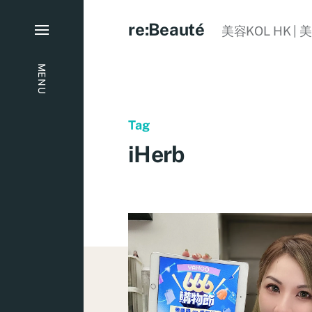
re:Beauté
美容KOL HK | 
MENU
Tag
iHerb