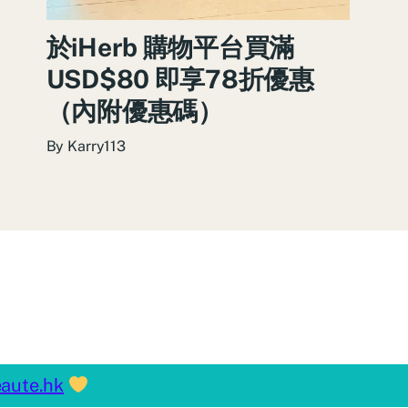
於iHerb 購物平台買滿
USD$80 即享78折優惠
（內附優惠碼）
By
Karry113
aute.hk