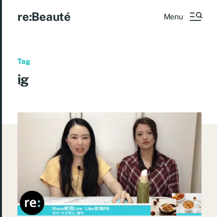
re:Beauté
Menu
Tag
ig