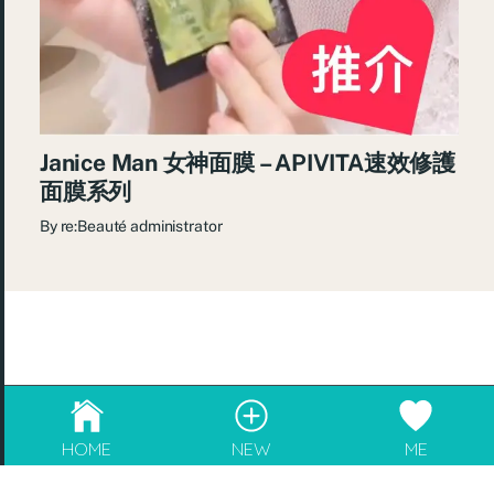
Janice Man 女神面膜 – APIVITA速效修護
面膜系列
By
re:Beauté administrator
© 2026
re:Beauté
.
成為blogger，請電郵至
info@rebeaute.hk
HOME
NEW
ME