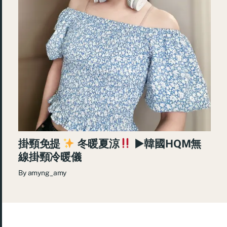
掛頸免提
冬暖夏涼
►韓國HQM無
線掛頸冷暖儀
By
amyng_amy