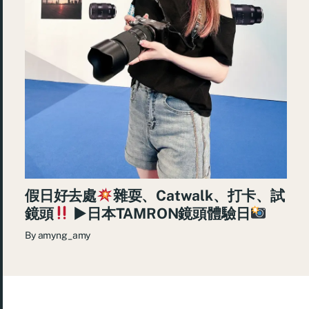
假日好去處
雜耍、Catwalk、打卡、試
鏡頭
►日本TAMRON鏡頭體驗日
By
amyng_amy