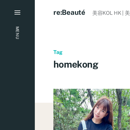
re:Beauté
美容KOL HK | 
MENU
Tag
homekong