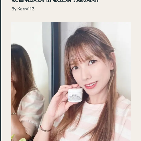
By
Karry113