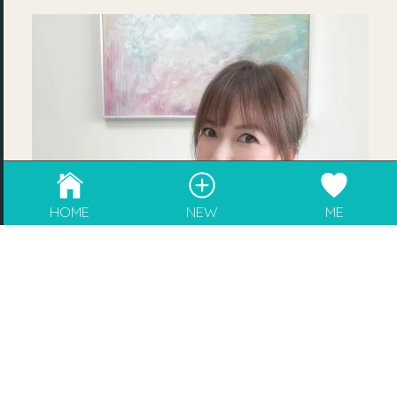
成為blogger，請電郵至
info@rebeaute.hk
HOME
NEW
ME