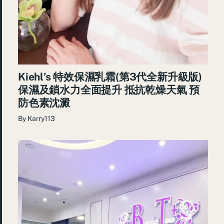
Kiehl’s 特效保濕乳霜(第3代全新升級版)
保濕及鎖水力全面提升 抵抗乾燥天氣 預
防色素沈澱
By
Karry113