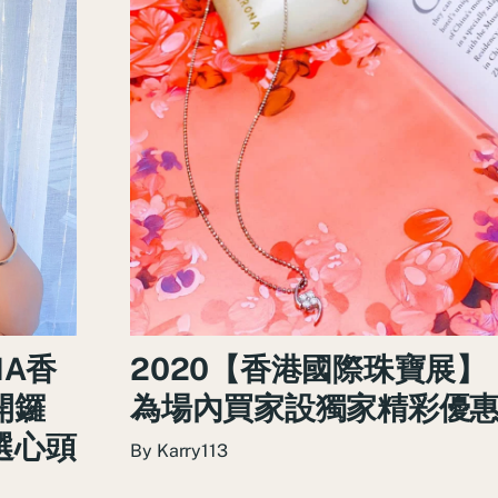
MA香
2020【香港國際珠寶展】
開鑼
為場內買家設獨家精彩優
選心頭
By
Karry113