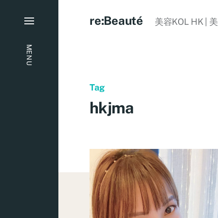
re:Beauté
美容KOL HK | 
MENU
Tag
hkjma