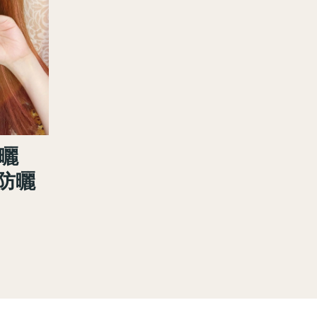
防曬
屬防曬