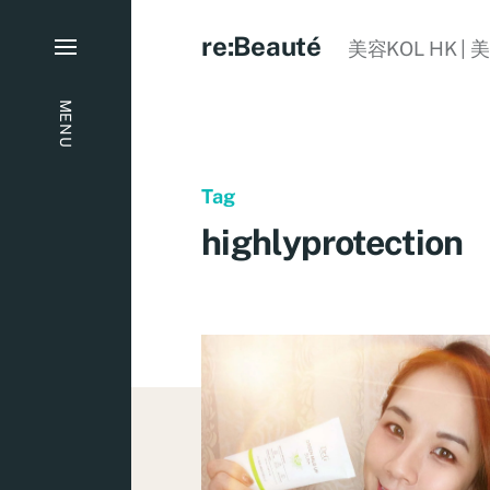
re:Beauté
美容KOL HK | 
MENU
Tag
highlyprotection