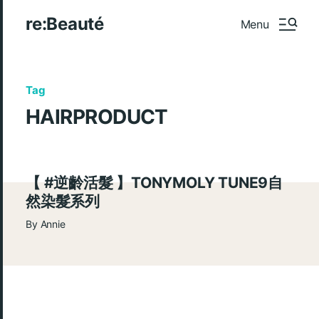
re:Beauté
Menu
Tag
HAIRPRODUCT
【 #逆齡活髮 】TONYMOLY TUNE9自
然染髮系列
By
Annie