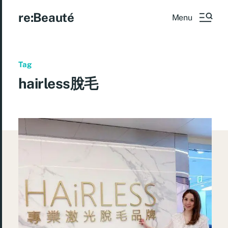
re:Beauté
Menu
Tag
hairless脫毛