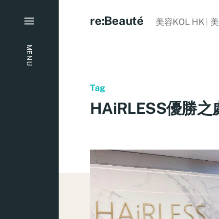
re:Beauté
美容KOL HK | 
MENU
Tag
HAiRLESS優勝之