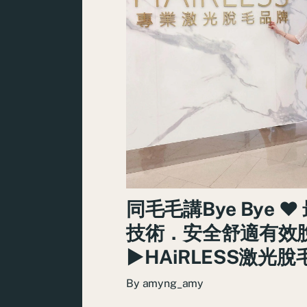
同毛毛講Bye Bye ♥
技術．安全舒適有效
►HAiRLESS激光
By
amyng_amy