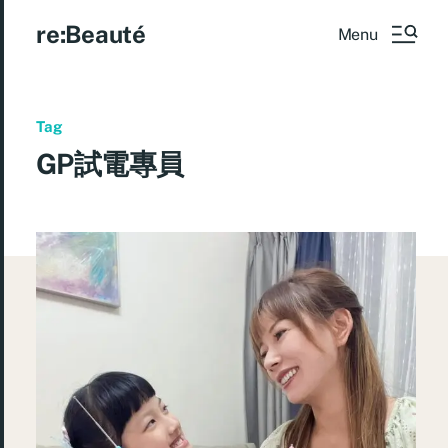
re:Beauté
Menu
Tag
GP試電專員