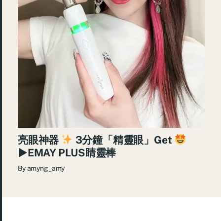
亮眼神器
3分鐘「精靈眼」Get
►EMAY PLUS睛靈棒
By
amyng_amy