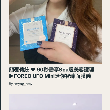
顛覆傳統 ♥ 90秒盡享Spa級美容護理
►FOREO UFO Mini迷你智臻面膜儀
By
amyng_amy