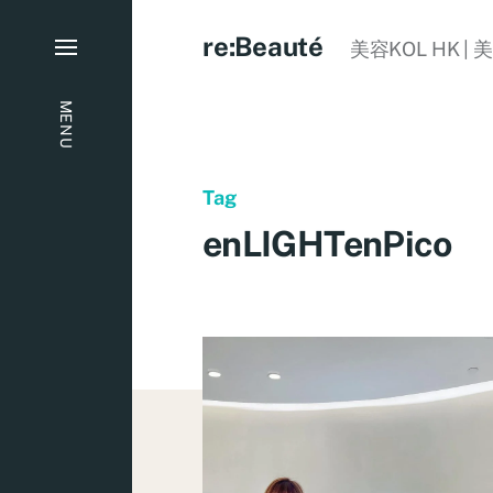
re:Beauté
美容KOL HK | 
MENU
Tag
enLIGHTenPico