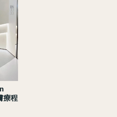
n
膚療程